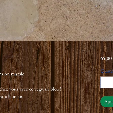
65,00
Quant
ension murale
hez vous avec ce vegvisir bleu !
nt à la main.
Ajo