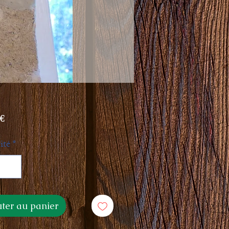
Prix
 €
ité
*
uter au panier