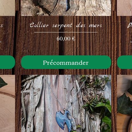
s
Collier serpent des mers
P
Prix
60,00 €
Précommander