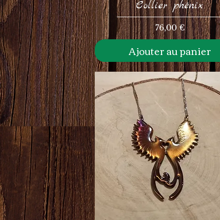
Collier phénix
Prix
76,00 €
Ajouter au panier