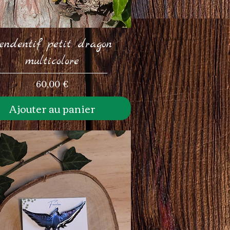
endentif petit dragon
multicolore
Prix
60,00 €
Ajouter au panier