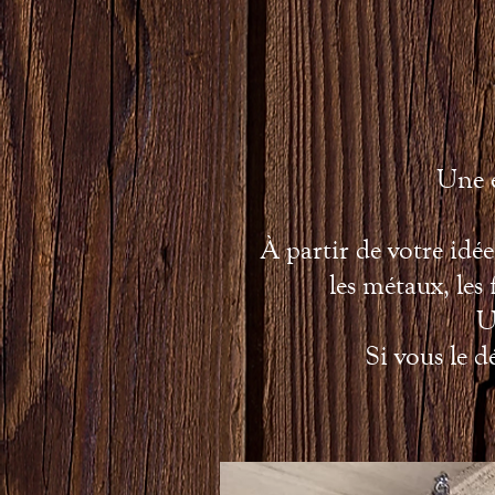
Une e
À partir de votre idée, 
les métaux, les 
U
Si vous le d