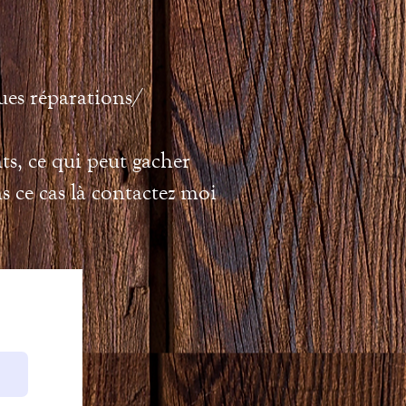
ues réparations/
nts, ce qui peut gacher
s ce cas là contactez moi