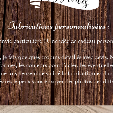
Fabrications personnalisées :
nvie particulière ? Une idée de cadeau person
je fais quelques croquis détaillés avec devis.
formes, les couleurs pour l’acier, les éventuelles
ne fois l’ensemble validé la fabrication est lan
ésirez je peux vous envoyer des photos des diff