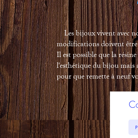
Les bijoux vivent avec nou
modifications doivent être 
Il est possible que la résin
l'esthétique du bijou mais 
pour que remette à neuf vo
Co