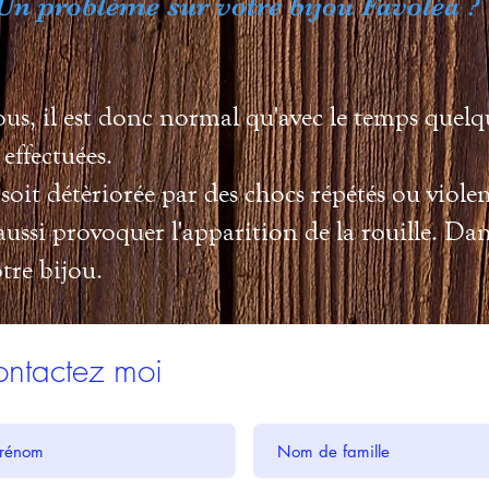
Un problème sur votre bijou Favoléa ?
s, il est donc normal qu'avec le temps quelq
effectuées.
e soit détèriorée par des chocs répétés ou viole
aussi provoquer l'apparition de la rouille. Dan
tre bijou.
ntactez moi