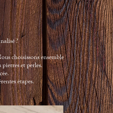
nalisé ?
 Nous choisissons ensemble
 pierres et perles.
cée.
érentes étapes.