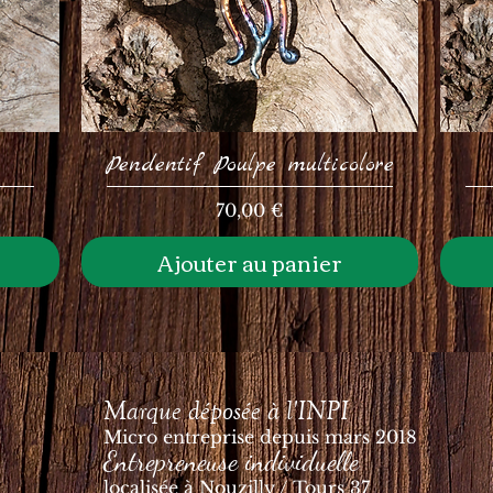
Pendentif Poulpe multicolore
Prix
70,00 €
Ajouter au panier
Marque déposée à l'INPI
Micro entreprise depuis mars 2018
Entrepreneuse individuelle
localisée à Nouzilly / Tours 37