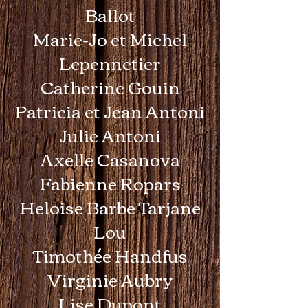
Ballot
Marie-Jo et Michel
Lepennetier
Catherine Gouin
Patricia et Jean Antoni
Julie Antoni
Axelle Casanova
Fabienne Ropars
Heloise Barbe Tarjane
Lou
Timothée Handfus
Virginie Aubry
Lise Dupont