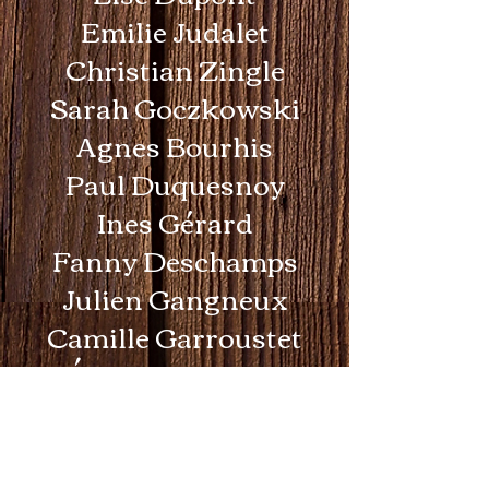
Emilie Judalet
Christian Zingle
Sarah Goczkowski
Agnes Bourhis
Paul Duquesnoy
Ines Gérard
Fanny Deschamps
Julien Gangneux
Camille Garroustet
Évelyne Rognon
Jean Folscheid
Judith Soares