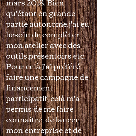
mars 2018. Bien
qu'étant en grande
partie autonome,j'ai eu
besoin de complèter
mon atelier avec des
outils,présentoirs etc.
Pour celà j'ai préféré
faire une campagne de
financement
participatif, celà m'a
permis de me faire
connaitre, de lancer
mon entreprise et de