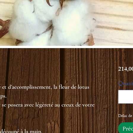
214,0
Quant
et d’accomplissement, la fleur de lotus
ps.
 se posera avec légèreté au creux de votre
Délai de 
Pré
 découpé à la main.