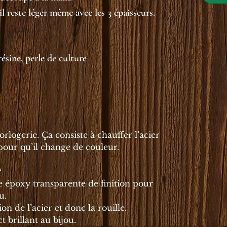
l reste léger même avec les 3 épaisseurs.
résine, perle de culture
orlogerie. Ça consiste à chauffer l’acier
pour qu’il change de couleur.
?
e époxy transparente de finition pour
u.
on de l’acier et donc la rouille.
 brillant au bijou.