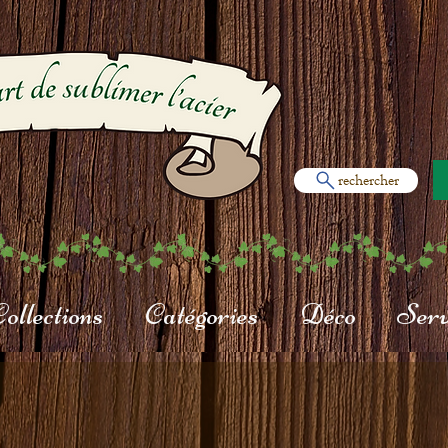
rechercher
ollections
Catégories
Déco
Serv