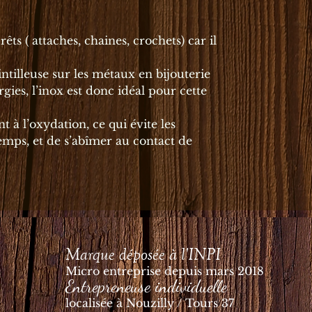
rêts ( attaches, chaines, crochets) car il
ntilleuse sur les métaux en bijouterie
ergies, l’inox est donc idéal pour cette
t à l’oxydation, ce qui évite les
temps, et de s’abîmer au contact de
Marque déposée à l'INPI
Micro entreprise depuis mars 2018
Entrepreneuse individuelle
localisée à Nouzilly / Tours 37