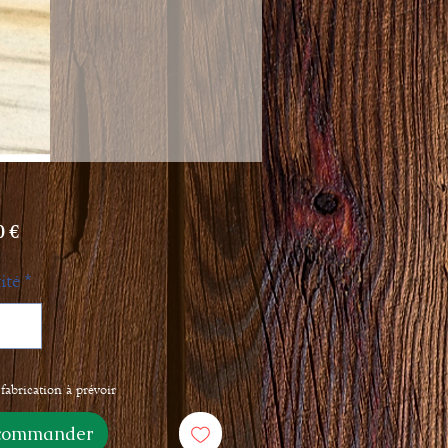
Prix
0 €
ité
*
fabrication à prévoir
commander