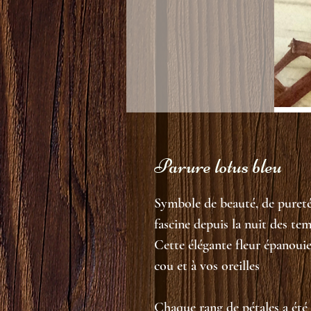
Parure lotus bleu
Symbole de beauté, de pureté 
fascine depuis la nuit des tem
Cette élégante fleur épanouie
cou et à vos oreilles
Chaque rang de pétales a été