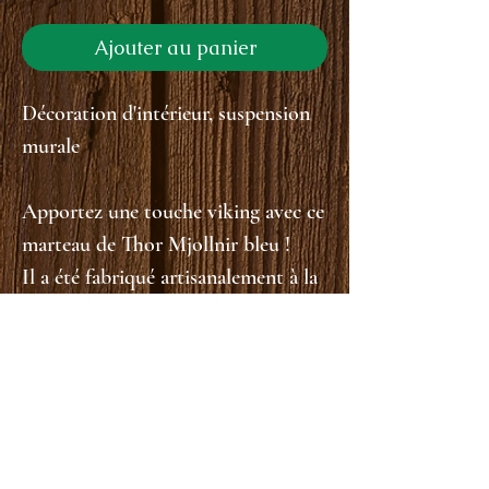
Ajouter au panier
Décoration d'intérieur, suspension
murale
Apportez une touche viking avec ce
marteau de Thor Mjollnir bleu !
Il a été fabriqué artisanalement à la
main.
Les motifs sont gravés. La rune est
Thurisas, en association à Thor.
taille :
matériaux : acier bleui, résine, laiton