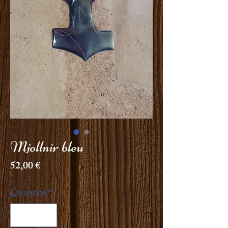
Mjollnir bleu
Prix
52,00 €
Quantité
*