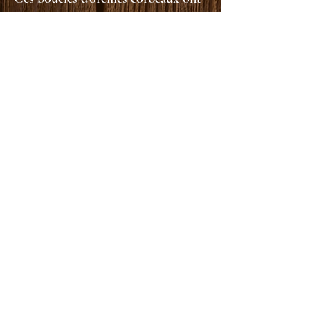
été fabriqués avec les techniques
traditionnelles de bijouterie.
J'ai voulu donner un effet de
profondeur avec ce gris noir, pour
apporter plus de profondeur.
Un martelage sur l'aile donne un
effet de plumage.
L'oeil est peint.
Taille du motif : 3cm de haut par
2cm de large
matériaux : acier noirci, peinture
noir, résine, attaches en inox, .