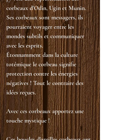
corbeaux d'Odin, Ugin et Munin.
Ses corbeaux sont messagers, ils
pourraient voyager entre les
mondes subtils et communiquer
avec les esprits.
Étonnamment dans la culture
totémique le corbeau signifie
protection contre les énergies
négatives ! Tout le contraire des
idées reçues.
Avec ces corbeaux apportez une
touche mystique !
Ces boucles d'oreilles corbeaux ont