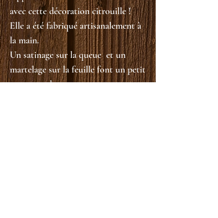
avec cette décoration citrouille !
Elle a été fabriqué artisanalement à
la main.
Un satinage sur la queue et un
martelage sur la feuille font un petit
contraste de texture.
Les détails en noir sont peint.
taille :
matériaux : acier bleui, résine, laiton
pour l'attache
Contact
CGV