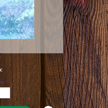
Prix
 €
ité
*