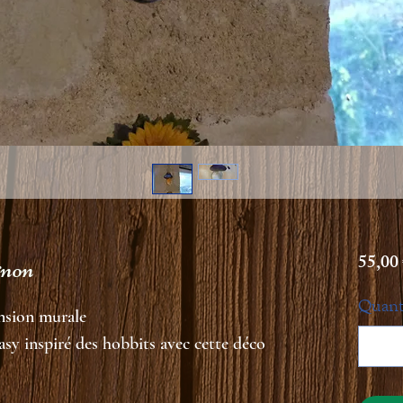
55,00
gnon
Quant
ension murale
sy inspiré des hobbits avec cette déco