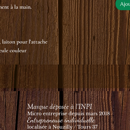
Ajo
ment à la main.
, laiton pour l'attache
seule couleur
Marque déposée à l'INPI
Micro entreprise depuis mars 2018
Entrepreneuse individuelle
localisée à Nouzilly / Tours 37